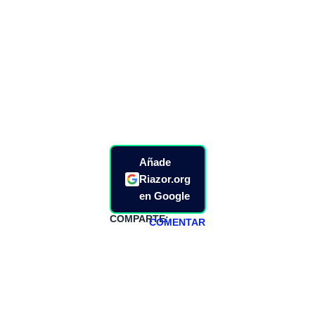
Añade
Riazor.org
en Google
COMPARTE:
COMENTAR
HAZTE
PATREON
Todos los lunes
hacemos un