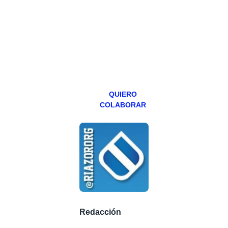
programa en
abierto,
teniendo uno
especial los
miércoles y
viernes para
Patreons.
QUIERO
COLABORAR
Redacción