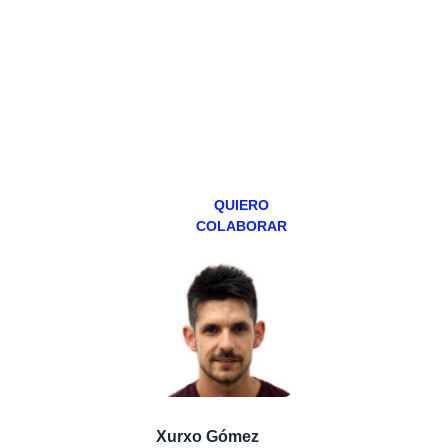
hacemos un
programa en
abierto,
teniendo uno
especial los
miércoles y
viernes para
Patreons.
QUIERO
COLABORAR
Xurxo Gómez