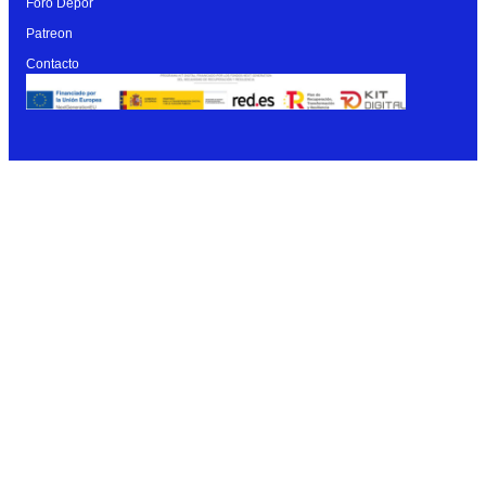
Foro Dépor
Patreon
Contacto