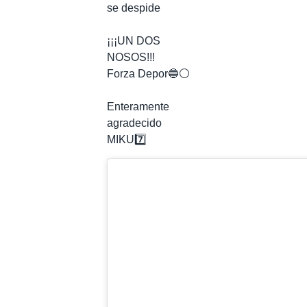
se despide
⠀
¡¡¡UN DOS
NOSOS!!! ⠀
Forza Depor🔵⚪️⠀
⠀
Enteramente
agradecido
MIKU7️⃣