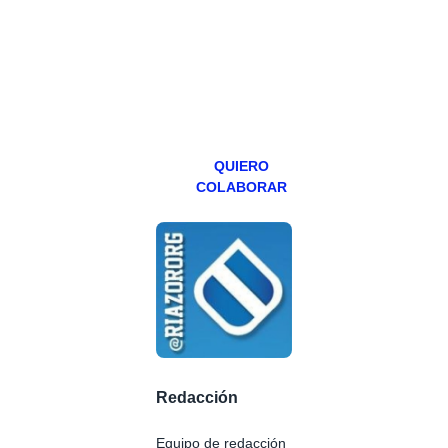
abierto,
teniendo uno
especial los
miércoles y
viernes para
Patreons.
QUIERO
COLABORAR
Redacción
Equipo de redacción