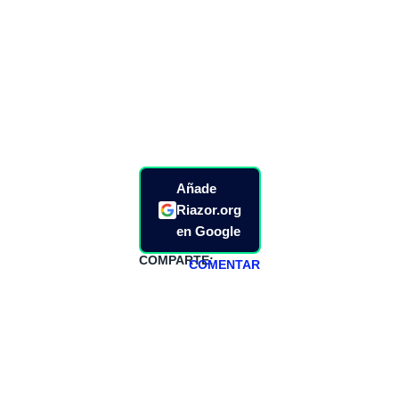
Añade
Riazor.org
en Google
COMPARTE:
COMENTAR
HAZTE
PATREON
Todos los lunes
hacemos un
programa en