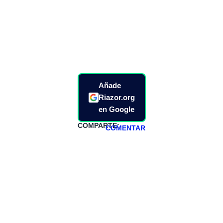
Añade
Riazor.org
en Google
COMPARTE:
COMENTAR
HAZTE
PATREON
Todos los lunes
hacemos un
programa en
abierto,
teniendo uno