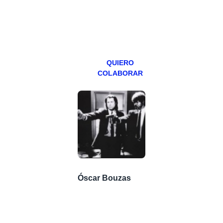
especial los
miércoles y
viernes para
Patreons.
QUIERO
COLABORAR
Óscar Bouzas