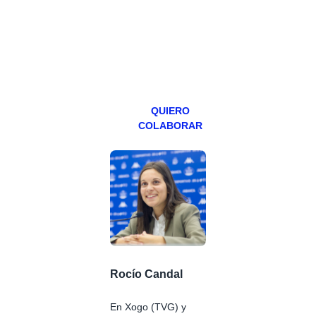
abierto,
teniendo uno
especial los
miércoles y
viernes para
Patreons.
QUIERO
COLABORAR
Rocío Candal
En Xogo (TVG) y