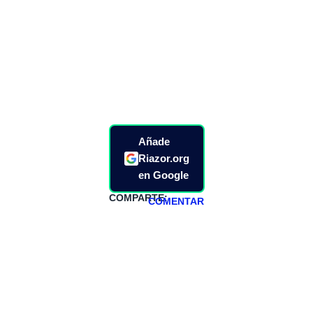
Añade
Riazor.org
en Google
COMPARTE:
COMENTAR
HAZTE
PATREON
Todos los lunes
hacemos un
programa en