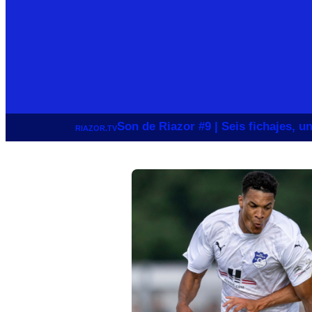
Son de Riazor #9 | Seis fichajes, 
RIAZOR.TV