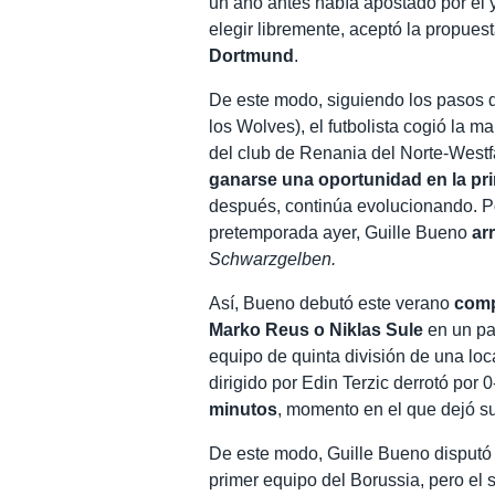
un año antes había apostado por él 
elegir libremente, aceptó la propues
Dortmund
.
De este modo, siguiendo los pasos
los Wolves), el futbolista cogió la ma
del club de Renania del Norte-Westf
ganarse una oportunidad en la pri
después, continúa evolucionando. P
pretemporada ayer, Guille Bueno
arr
Schwarzgelben.
Así, Bueno debutó este verano
comp
Marko Reus o Niklas Sule
en un pa
equipo de quinta división de una lo
dirigido por Edin Terzic derrotó por
minutos
, momento en el que dejó s
De este modo, Guille Bueno disputó
primer equipo del Borussia, pero el 