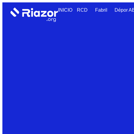
INICIO
RCD
Fabril
Dépor 