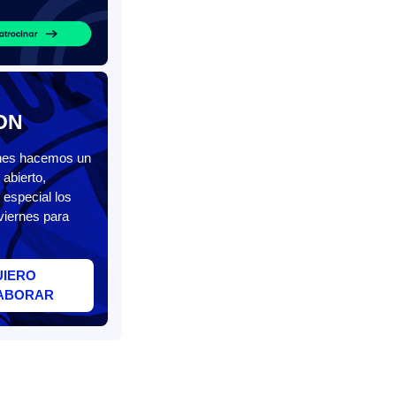
ON
unes hacemos un
abierto,
 especial los
viernes para
UIERO
ABORAR