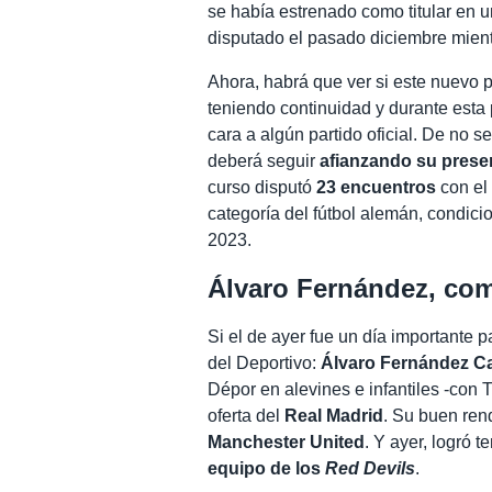
se había estrenado como titular en 
disputado el pasado diciembre mient
Ahora, habrá que ver si este nuevo 
teniendo continuidad y durante est
cara a algún partido oficial. De no ser
deberá seguir
afianzando su presenc
curso disputó
23 encuentros
con el
categoría del fútbol alemán, condic
2023.
Álvaro Fernández, co
Si el de ayer fue un día importante 
del Deportivo:
Álvaro Fernández Ca
Dépor en alevines e infantiles -con Tr
oferta del
Real Madrid
. Su buen rend
Manchester United
. Y ayer, logró t
equipo de los
Red Devils
.