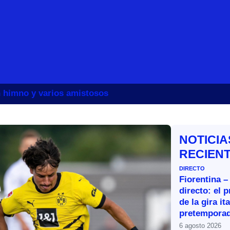
un himno y varios amistosos
NOTICIA
RECIEN
DIRECTO
Fiorentina –
directo: el 
de la gira it
pretemporad
6 agosto 2026