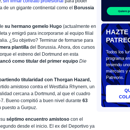
y,
sin firmar contrato profesional
para poder
ta de un gigante continental como el
Borussia
 de
su hermano gemelo Hugo
(actualmente en
HAZTE
leta y emigró para incorporarse al equipo filial
PATRE
alia. ¿Su objetivo? Terminar de formarse para
mera plantilla
del Borussia. Ahora, dos cursos
Todos los l
orque el estreno del Dortmund en esta
programa en 
ancó como titular del primer equipo
Die
teniendo uno
miércoles y 
Patreons.
artiendo titularidad con Thorgan Hazard,
rtido amistoso contra el Westfalia Rhynern, un
Q
calidad cercana a Dortmund, al que el cuadro
COL
 0-7. Bueno compitió a buen nivel durante
63
u puesto a Gurpuz.
 su
séptimo encuentro amistoso
con el
segundo desde el inicio. El ex del Deportivo ya