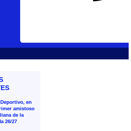
S
TES
 Deportivo, en
primer amistoso
aliana de la
a 26/27