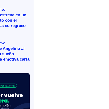
TIVO
 estrena en un
to con el
as su regreso
TIVO
e Angeliño al
n sueño
a emotiva carta