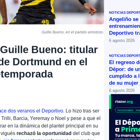
NOTICIAS DEPOR
Angeliño se
entrenamien
Deportivo tr
Guille Bueno, en el partido amistoso.
6 agosto 2026
uille Bueno: titular
NOTICIAS DEPOR
 de Dortmund en el
El regreso d
Dépor: de u
retemporada
cumplido a l
de su mujer
6 agosto 2026
e dos veranos el Deportivo
. Lo hizo tras ser
 Trilli, Barcia, Yeremay o Noel y pese a que el
trar en la dinámica del plantel principal en su
l vigués
rechazó la oportunidad
del club que