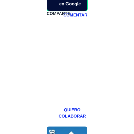
en Google
COMPARTE:
COMENTAR
HAZTE
PATREON
Todos los lunes
hacemos un
programa en
abierto,
teniendo uno
especial los
miércoles y
viernes para
Patreons.
QUIERO
COLABORAR