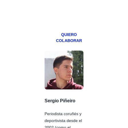
especial los
miércoles y
viernes para
Patreons.
QUIERO
COLABORAR
Sergio Piñeiro
Periodista coruñés y
deportivista desde el
2002 (como el