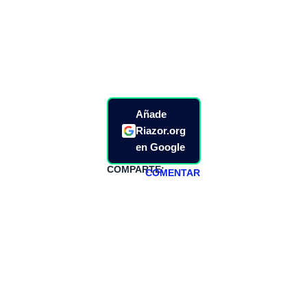
Añade
Riazor.org
en Google
COMPARTE:
COMENTAR
HAZTE
PATREON
Todos los lunes
hacemos un
programa en
abierto,
teniendo uno