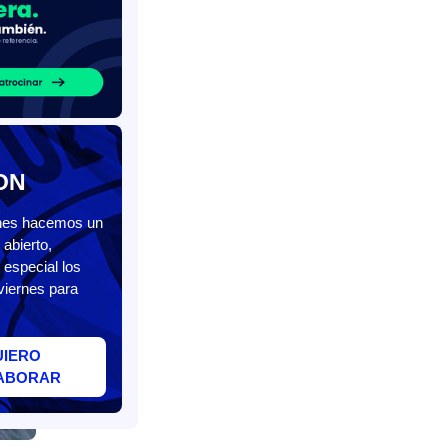
ON
unes hacemos un
abierto,
 especial los
viernes para
UIERO
ABORAR