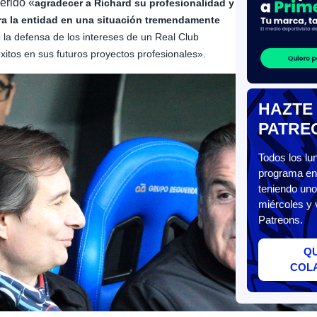
erido «
agradecer a Richard su profesionalidad y
ara la entidad en una situación tremendamente
la defensa de los intereses de un Real Club
xitos en sus futuros proyectos profesionales».
HAZTE
PATRE
Todos los l
programa en 
teniendo uno
miércoles y 
Patreons.
Q
COL