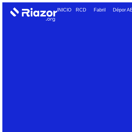
INICIO
RCD
Fabril
Dépor 