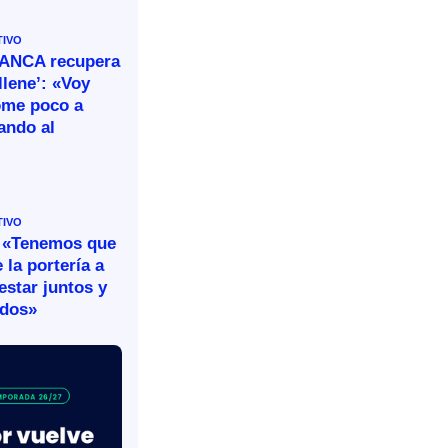
TIVO
BANCA recupera
llene’: «Voy
ome poco a
ando al
TIVO
 «Tenemos que
 la portería a
estar juntos y
idos»