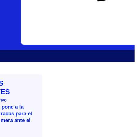
S
TES
TIVO
 pone a la
tradas para el
imera ante el