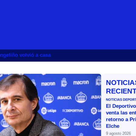
ngeliño volvió a casa
NOTICIA
RECIEN
NOTICIAS DEPOR
El Deportivo
venta las en
retorno a Pr
Elche
9 agosto 2026