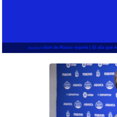
Son de Riazor exprés | El día que A
RIAZOR.TV