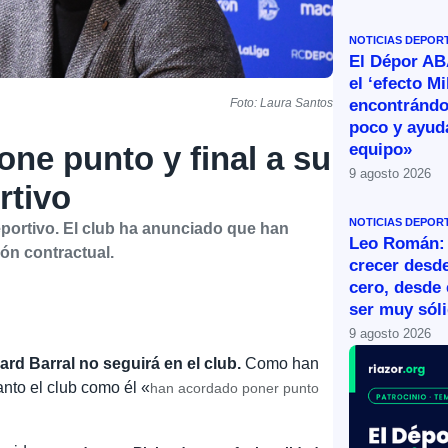
NOTICIAS DEPOR
El Dépor A
el ‘efecto Mi
encontránd
Foto: Laura Santos
poco y ayud
equipo»
one punto y final a su
9 agosto 2026
rtivo
NOTICIAS DEPOR
eportivo. El club ha anunciado que han
Leo Román:
ión contractual.
crecer desde
cero, desde 
ser muy sól
9 agosto 2026
ard Barral no seguirá en el club.
Como han
anto el club como él «
han acordado poner punto