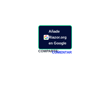
Añade
Riazor.org
en Google
COMPARTE:
COMENTAR
HAZTE
PATREON
Todos los lunes
hacemos un
programa en
abierto,
teniendo uno
especial los
miércoles y