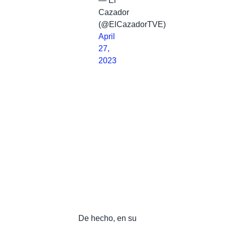
— El
Cazador
(@ElCazadorTVE)
April
27,
2023
De hecho, en su