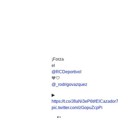
¡Forza
el
@RCDeportivo
!
💙🤍
@_rodrigovazquez
▶
https://t.co/J8aNi3eP6t
#ElCazador
pic.twitter.com/zGopuZcpPi