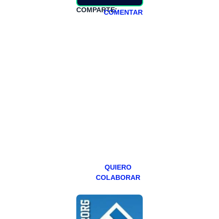
COMPARTE:
COMENTAR
HAZTE
PATREON
Todos los lunes
hacemos un
programa en
abierto,
teniendo uno
especial los
miércoles y
viernes para
Patreons.
QUIERO
COLABORAR