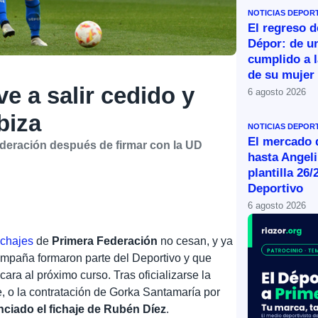
NOTICIAS DEPOR
El regreso d
Dépor: de u
cumplido a l
de su mujer
e a salir cedido y
6 agosto 2026
biza
NOTICIAS DEPOR
El mercado d
deración después de firmar con la UD
hasta Angeli
plantilla 26/
Deportivo
6 agosto 2026
ichajes
de
Primera Federación
no cesan, y ya
ampaña formaron parte del Deportivo y que
ra al próximo curso. Tras oficializarse la
e, o la contratación de Gorka Santamaría por
nciado el fichaje de Rubén Díez
.