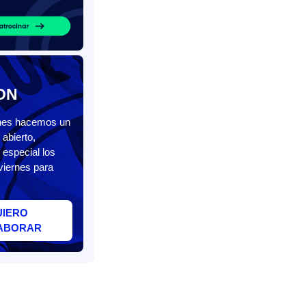
ON
unes hacemos un
abierto,
 especial los
viernes para
UIERO
ABORAR