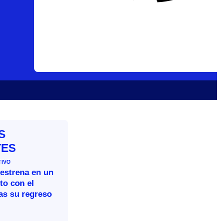
S
TES
TIVO
 estrena en un
to con el
as su regreso