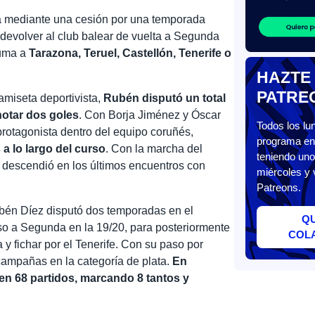
za mediante una cesión por una temporada
e devolver al club balear de vuelta a Segunda
suma a
Tarazona, Teruel, Castellón, Tenerife o
HAZTE
PATRE
amiseta deportivista,
Rubén disputó un total
notar dos goles
. Con Borja Jiménez y Óscar
Todos los l
rotagonista dentro del equipo coruñés,
programa en 
 lo largo del curso
. Con la marcha del
teniendo uno
n descendió en los últimos encuentros con
miércoles y 
Patreons.
ubén Díez disputó dos temporadas en el
Q
nso a Segunda en la 19/20, para posteriormente
COL
y fichar por el Tenerife. Con su paso por
s campañas en la categoría de plata.
En
en 68 partidos, marcando 8 tantos y