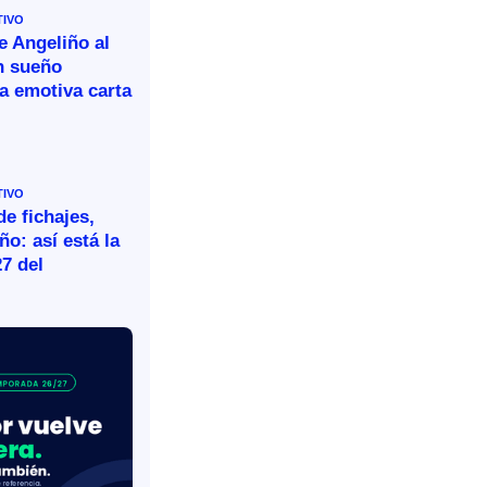
TIVO
e Angeliño al
n sueño
a emotiva carta
TIVO
e fichajes,
ño: así está la
27 del