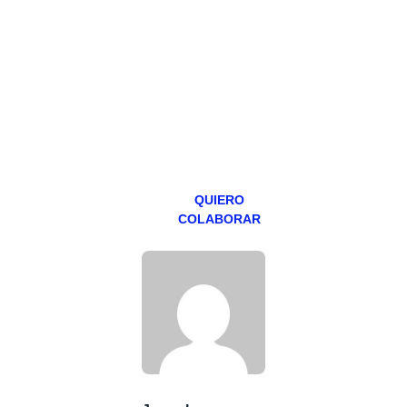
Todos los lunes
hacemos un
programa en
abierto,
teniendo uno
especial los
miércoles y
viernes para
Patreons.
QUIERO
COLABORAR