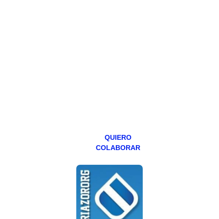
HAZTE
PATREON
Todos los lunes
hacemos un
programa en
abierto,
teniendo uno
especial los
miércoles y
viernes para
Patreons.
QUIERO
COLABORAR