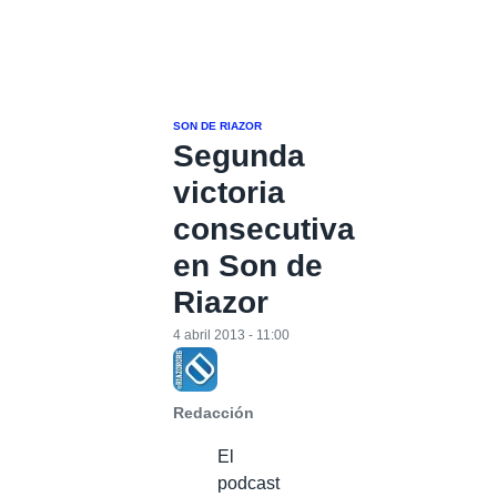
SON DE RIAZOR
Segunda
victoria
consecutiva
en Son de
Riazor
4 abril 2013 - 11:00
Redacción
El
podcast