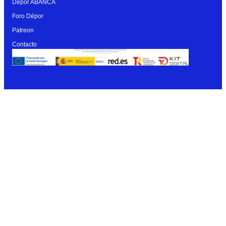
Dépor ABANCA
Foro Dépor
Patreon
Contacto