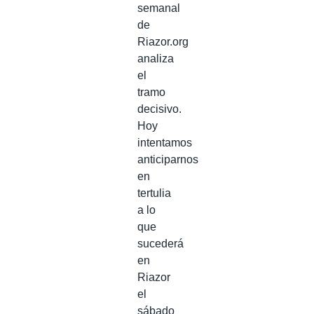
semanal
de
Riazor.org
analiza
el
tramo
decisivo.
Hoy
intentamos
anticiparnos
en
tertulia
a lo
que
sucederá
en
Riazor
el
sábado