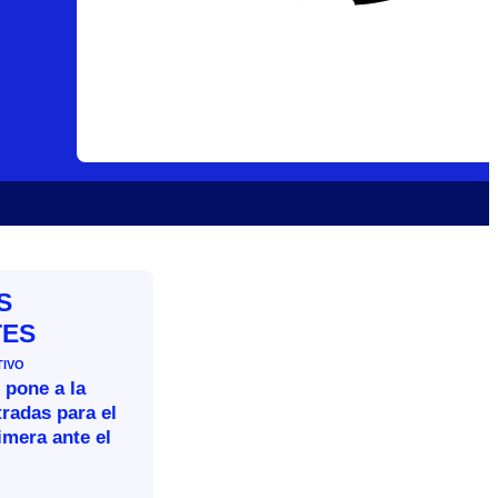
S
TES
TIVO
 pone a la
tradas para el
imera ante el