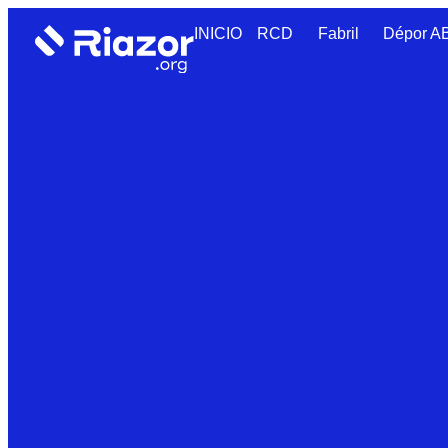
INICIO
RCD
Fabril
Dépor 