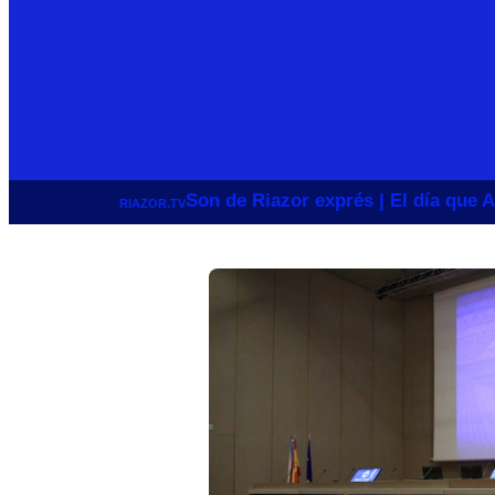
Son de Riazor exprés | El día que A
RIAZOR.TV