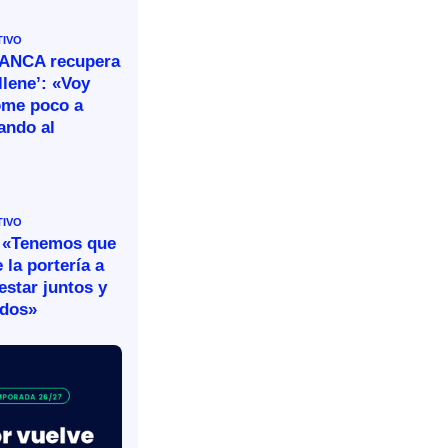
TIVO
BANCA recupera
llene’: «Voy
ome poco a
ando al
TIVO
 «Tenemos que
 la portería a
estar juntos y
idos»