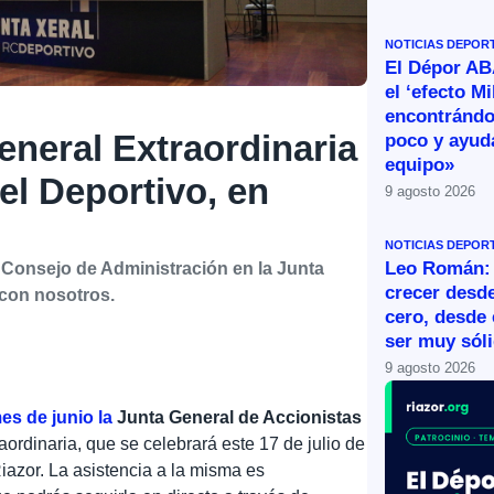
NOTICIAS DEPOR
El Dépor A
el ‘efecto Mi
encontránd
eneral Extraordinaria
poco y ayud
equipo»
el Deportivo, en
9 agosto 2026
NOTICIAS DEPOR
Leo Román:
o Consejo de Administración en la Junta
crecer desde
 con nosotros.
cero, desde 
ser muy sól
9 agosto 2026
s de junio la
Junta General de Accionistas
aordinaria, que se celebrará este 17 de julio de
Riazor. La asistencia a la misma es