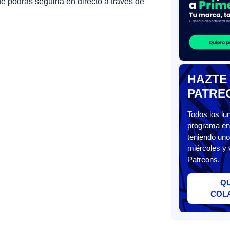
e podrás seguirla en directo a través de
HAZTE
PATRE
Todos los l
programa en 
teniendo uno
miércoles y 
Patreons.
Q
COL