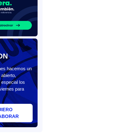
ON
unes hacemos un
abierto,
 especial los
viernes para
UIERO
ABORAR