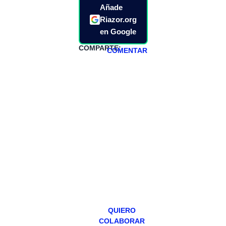
Añade
Riazor.org
en Google
COMPARTE:
COMENTAR
HAZTE
PATREON
Todos los lunes
hacemos un
programa en
abierto,
teniendo uno
especial los
miércoles y
viernes para
Patreons.
QUIERO
COLABORAR