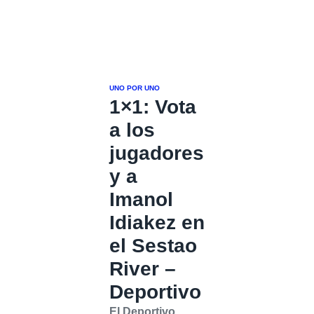
UNO POR UNO
1×1: Vota
a los
jugadores
y a
Imanol
Idiakez en
el Sestao
River –
Deportivo
El Deportivo