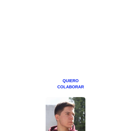
PATREON
Todos los lunes
hacemos un
programa en
abierto,
teniendo uno
especial los
miércoles y
viernes para
Patreons.
QUIERO
COLABORAR