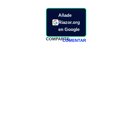
Añade
Riazor.org
en Google
COMPARTE:
COMENTAR
HAZTE
PATREON
Todos los lunes
hacemos un
programa en
abierto,
teniendo uno
especial los
miércoles y
viernes para
Patreons.