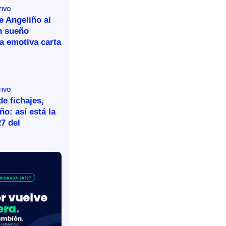
TIVO
e Angeliño al
n sueño
a emotiva carta
TIVO
e fichajes,
ño: así está la
27 del