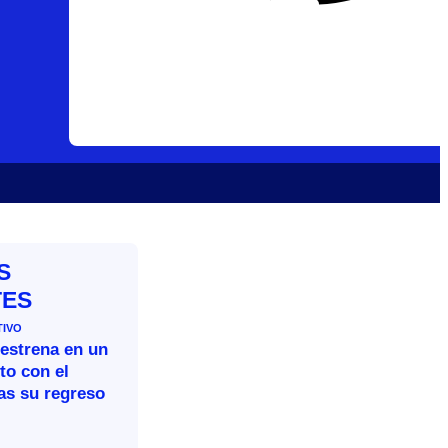
S
TES
TIVO
 estrena en un
to con el
as su regreso