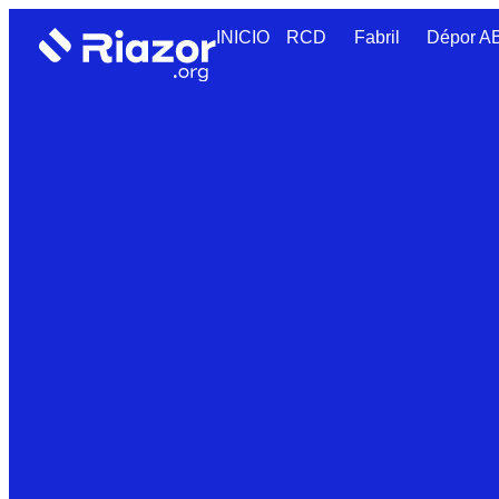
INICIO
RCD
Fabril
Dépor 