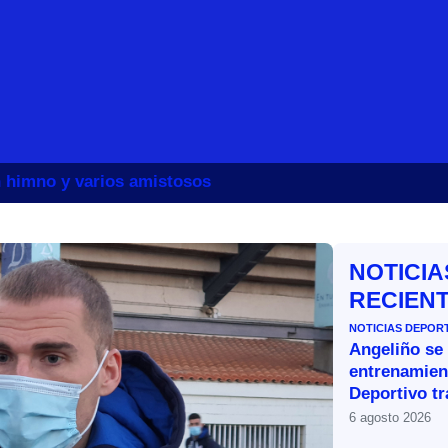
un himno y varios amistosos
NOTICIA
RECIEN
NOTICIAS DEPOR
Angeliño se
entrenamien
Deportivo tr
6 agosto 2026