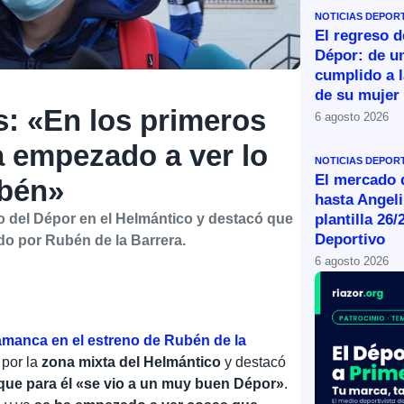
NOTICIAS DEPOR
El regreso d
Dépor: de u
cumplido a l
de su mujer
s: «En los primeros
6 agosto 2026
a empezado a ver lo
NOTICIAS DEPOR
El mercado d
ubén»
hasta Angeli
plantilla 26/
do del Dépor en el Helmántico y destacó que
Deportivo
jado por Rubén de la Barrera.
6 agosto 2026
lamanca en el estreno de Rubén de la
por la
zona mixta del Helmántico
y destacó
 que para él «se vio a un muy buen Dépor»
.