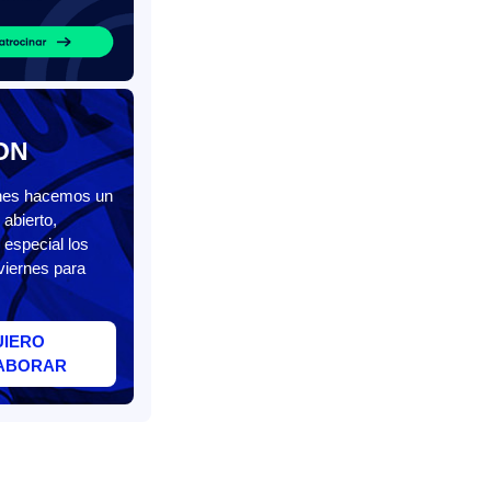
ON
unes hacemos un
abierto,
 especial los
viernes para
UIERO
ABORAR