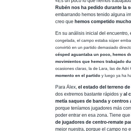
«Es un poco lo que hemos trabajad
Rubén nos ha pedido durante la 
embarrando hemos tenido alguna imp
creo que
hemos competido mucho 
En su análisis inicial del encuentro,
congelada, el campo estaba súper embar
convirtió en un partido demasiado direct
césped aguantaba un poco, hemos do
movimientos que hemos trabajado du
ocasiones claras, la de Lara, las de Ad
momento en el partido
y luego ya ha h
Para Álex,
el estado del terreno de
dos extremos bastante rápidos y
al 
metía saques de banda y centros a
porque teníamos jugadores más comb
poder entrar en esa zona. Tiene que 
de jugadores de centro-remate pa
mejor nuestra, porque el campo no 