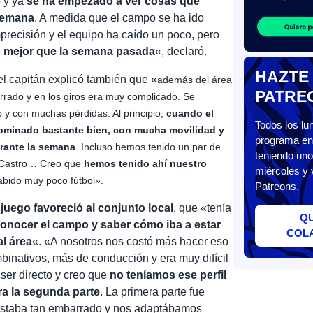
o y ya
se ha empezado a ver cosas que
semana
. A medida que el campo se ha ido
recisión y el equipo ha caído un poco, pero
mejor que la semana pasada
«, declaró.
HAZTE
 el capitán explicó también que «
además del área
PATRE
rado y en los giros era muy complicado. Se
o y con muchas pérdidas. Al principio,
cuando el
Todos los l
minado bastante bien, con mucha movilidad y
programa en 
rante la semana
. Incluso hemos tenido un par de
teniendo uno
ri Castro… Creo que
hemos tenido ahí nuestro
miércoles y 
abido muy poco fútbol».
Patreons.
 juego favoreció al conjunto local
, que «tenía
Q
conocer el campo y saber cómo iba a estar
COL
l área
«. «A nosotros nos costó más hacer eso
inativos, más de conducción y era muy difícil
ser directo y creo que
no teníamos ese perfil
ra la segunda parte
. La primera parte fue
estaba tan embarrado y nos adaptábamos