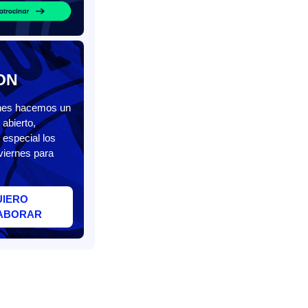
ON
unes hacemos un
abierto,
 especial los
viernes para
UIERO
ABORAR