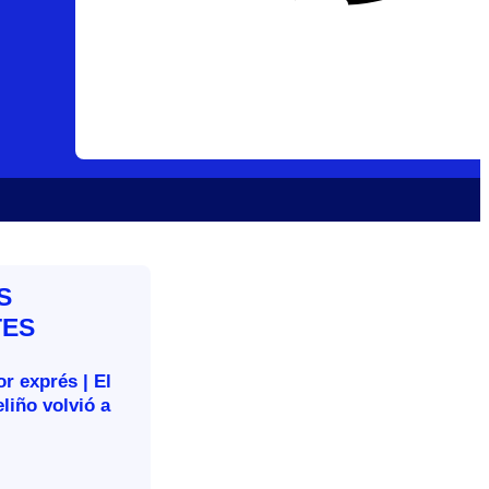
S
TES
r exprés | El
liño volvió a