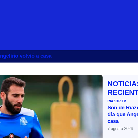
ngeliño volvió a casa
NOTICIA
RECIEN
RIAZOR.TV
Son de Riazo
día que Ange
casa
7 agosto 2026