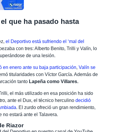
 el que ha pasado hasta
ez,
el Deportivo está sufriendo el ‘mal del
aba con tres: Alberto Benito, Trilli y Valín, lo
ecuperándose de una lesión.
ó en enero ante su baja participación
,
Valín se
lternó titularidades con Víctor García. Además de
arcación tanto
Lapeña como Villares.
rilli, el más utilizado en esa posición ha sido
ro, ante el Dux, el técnico herculino
decidió
cambiada
. El zurdo ofreció un gran rendimiento,
e no estará ante el Talavera.
de Riazor
dad del Deportivo en nuestro canal de YouTube.