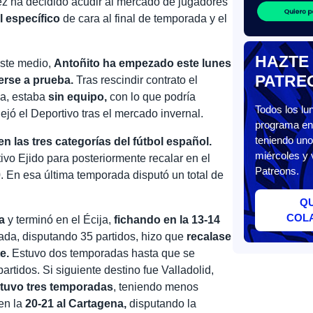
ez ha decidido acudir al mercado de jugadores
l específico
de cara al final de temporada y el
HAZTE
este medio,
Antoñito ha empezado este lunes
PATRE
rse a prueba.
Tras rescindir contrato el
a, estaba
sin equipo,
con lo que podría
Todos los l
ejó el Deportivo tras el mercado invernal.
programa en 
teniendo uno
n las tres categorías del fútbol español.
miércoles y 
vo Ejido para posteriormente recalar en el
Patreons.
10. En esa última temporada disputó un total de
Q
COL
a
y terminó en el Écija,
fichando en la 13-14
ada, disputando 35 partidos, hizo que
recalase
e.
Estuvo dos temporadas hasta que se
artidos. Si siguiente destino fue Valladolid,
stuvo tres temporadas
, teniendo menos
en la
20-21 al Cartagena,
disputando la