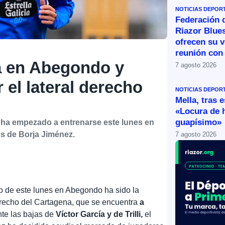
NOTICIAS DEPOR
Federación 
Riazor Blue
ofrecen su v
reunión con 
a en Abegondo y
7 agosto 2026
 el lateral derecho
NOTICIAS DEPOR
Mella, tras 
«Locura de 
guapísimo»
a, ha empezado a entrenarse este lunes en
s de Borja Jiménez.
7 agosto 2026
o de este lunes en Abegondo ha sido la
derecho del Cartagena, que se encuentra
a
nte las bajas de
Víctor García y de Trilli,
el