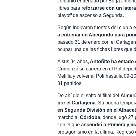
conjunto entrenado por Borja Jimén
libres para
reforzarse con un latera
playoff de ascenso a Segunda.
Según indicaron fuentes del club a 
a entrenar en Abegondo para pone
pasado 31 de enero con el Cartagen
ocupar una de las fichas libres que d
A sus 34 años,
Antoñito ha estado e
Comenzó su carrera en el Polideporti
Melilla y volver al Poli hasta la 09-
31 partidos.
De ahí dio el salto al filial del
Almerí
por el Cartagena
. Su buena tempor
en Segunda División en el Albacet
marchó al
Córdoba
, donde jugó 27 p
con el que
ascendió a Primera y e
protagonismo en la última. Regresó 