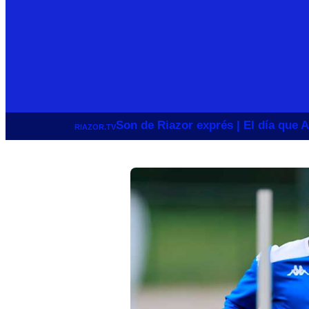
Son de Riazor exprés | El día que A
RIAZOR.TV