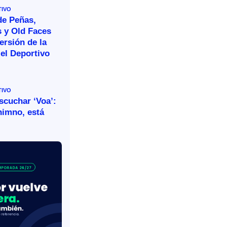
TIVO
de Peñas,
s y Old Faces
ersión de la
el Deportivo
TIVO
escuchar ‘Voa’:
himno, está