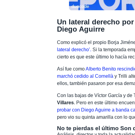
Un lateral derecho por
Diego Aguirre
Como explicó el propio Borja Jimén
lateral derecho’.
Si la temporada empez
cierto es que este último lo hacía r
Así fue como
Alberto Benito rescindi
marchó cedido al Cornellà
y Trilli a
ellos, también pasaron por esa dem
Con las bajas de Víctor García y de T
Villares
. Pero en este último encuent
probar con Diego Aguirre a banda 
pero vio su quinta amarilla con lo qu
No te pierdas el último Son 
Análisis, directos y toda la actuali