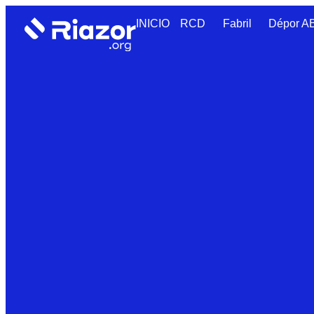
INICIO
RCD
Fabril
Dépor 