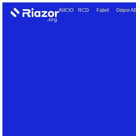
INICIO
RCD
Fabril
Dépor 