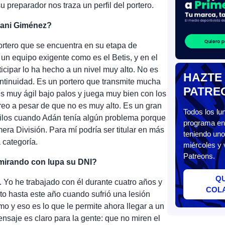
 preparador nos traza un perfil del portero.
Dani Giménez?
ortero que se encuentra en su etapa de
un equipo exigente como es el Betis, y en el
icipar lo ha hecho a un nivel muy alto. No es
HAZTE
ontinuidad. Es un portero que transmite mucha
PATRE
Es muy ágil bajo palos y juega muy bien con los
reo a pesar de que no es muy alto. Es un gran
Todos los l
uilos cuando Adán tenía algún problema porque
programa en 
era División. Para mí podría ser titular en más
teniendo uno
 categoría.
miércoles y 
Patreons.
á mirando con lupa su DNI?
Q
a. Yo he trabajado con él durante cuatro años y
COL
o hasta este año cuando sufrió una lesión
imo y eso es lo que le permite ahora llegar a un
nsaje es claro para la gente: que no miren el