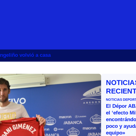
ngeliño volvió a casa
NOTICIA
RECIEN
NOTICIAS DEPOR
El Dépor A
el ‘efecto Mi
encontránd
poco y ayud
equipo»