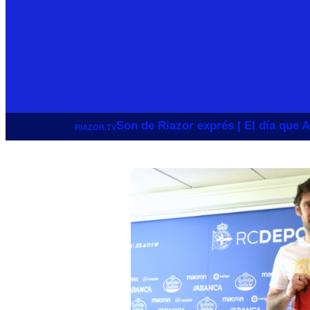
Son de Riazor exprés | El día que A
RIAZOR.TV