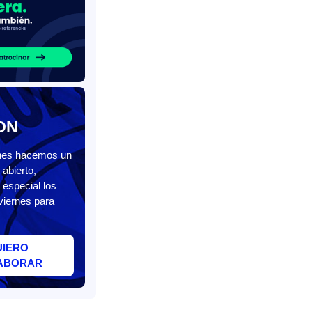
ON
unes hacemos un
abierto,
 especial los
viernes para
UIERO
ABORAR