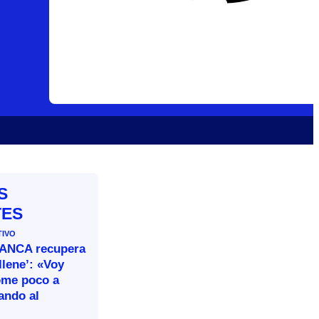
S
TES
TIVO
BANCA recupera
llene’: «Voy
ome poco a
ando al