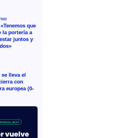
TIVO
 «Tenemos que
 la portería a
estar juntos y
idos»
se lleva el
cierra con
ira europea (0-