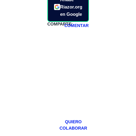
Riazor.org
en Google
COMPARTE:
COMENTAR
HAZTE
PATREON
Todos los lunes
hacemos un
programa en
abierto,
teniendo uno
especial los
miércoles y
viernes para
Patreons.
QUIERO
COLABORAR