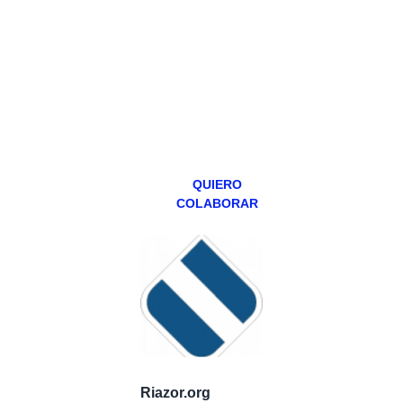
hacemos un
programa en
abierto,
teniendo uno
especial los
miércoles y
viernes para
Patreons.
QUIERO
COLABORAR
Riazor.org