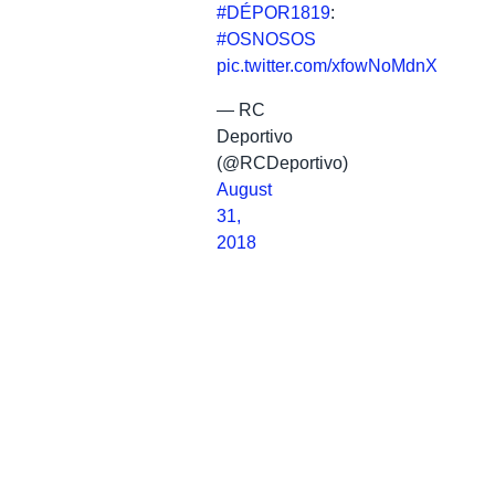
#DÉPOR1819
:
#OSNOSOS
pic.twitter.com/xfowNoMdnX
— RC
Deportivo
(@RCDeportivo)
August
31,
2018