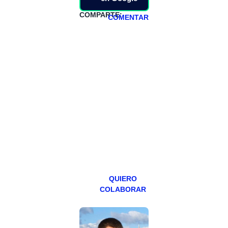
COMPARTE:
COMENTAR
HAZTE
PATREON
Todos los lunes
hacemos un
programa en
abierto,
teniendo uno
especial los
miércoles y
viernes para
Patreons.
QUIERO
COLABORAR