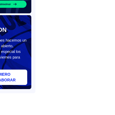
ON
unes hacemos un
abierto,
 especial los
viernes para
UIERO
ABORAR