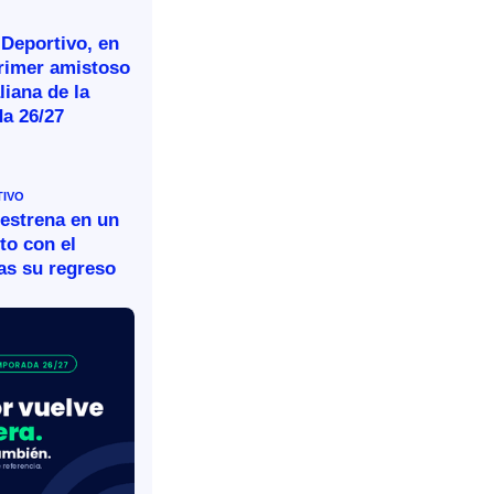
 Deportivo, en
primer amistoso
aliana de la
a 26/27
TIVO
 estrena en un
to con el
as su regreso