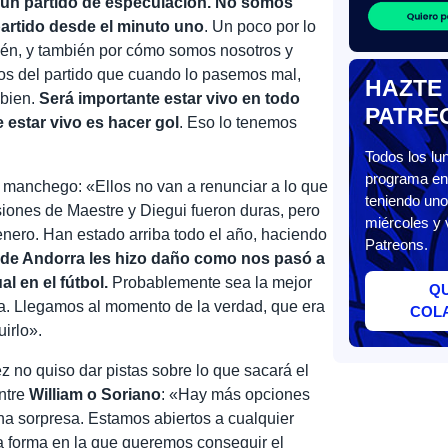
 un partido de especulación. No somos
partido desde el minuto uno
. Un poco por lo
bén, y también por cómo somos nosotros y
os del partido que cuando lo pasemos mal,
HAZTE
 bien.
Será importante estar vivo en todo
PATRE
estar vivo es hacer gol
. Eso lo tenemos
Todos los l
programa en 
 manchego: «Ellos no van a renunciar a lo que
teniendo uno
siones de Maestre y Diegui fueron duras, pero
miércoles y 
enero. Han estado arriba todo el año, haciendo
Patreons.
 de Andorra les hizo daño como nos pasó a
l en el fútbol.
Probablemente sea la mejor
Q
tra. Llegamos al momento de la verdad, que era
COL
uirlo».
z no quiso dar pistas sobre lo que sacará el
ntre
William o Soriano
: «Hay más opciones
na sorpresa. Estamos abiertos a cualquier
la forma en la que queremos conseguir el