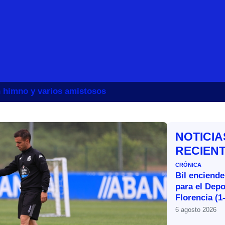
un himno y varios amistosos
NOTICIA
RECIEN
CRÓNICA
Bil enciende
para el Depo
Florencia (1
6 agosto 2026