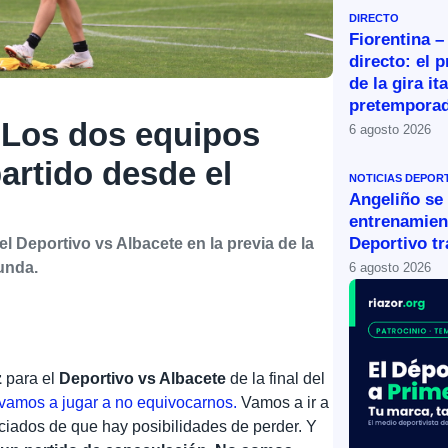
DIRECTO
Fiorentina –
directo: el 
de la gira it
pretemporad
«Los dos equipos
6 agosto 2026
partido desde el
NOTICIAS DEPOR
Angeliño se
entrenamien
Deportivo tr
l Deportivo vs Albacete en la previa de la
gunda.
6 agosto 2026
z
para el
Deportivo vs Albacete
de la final del
vamos a jugar a no equivocarnos.
Vamos a ir a
iados de que hay posibilidades de perder. Y