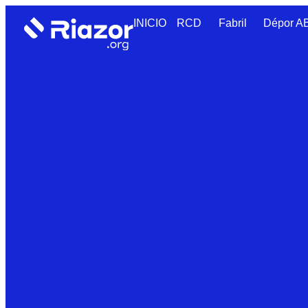
INICIO
RCD
Fabril
Dépor 