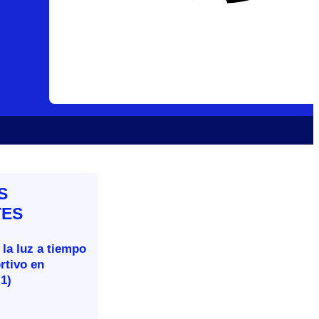
S
TES
 la luz a tiempo
rtivo en
-1)