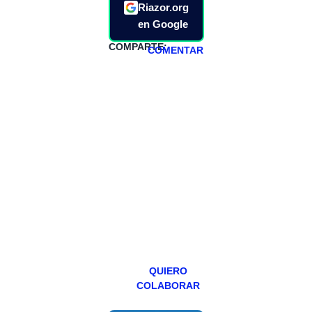
Riazor.org
en Google
COMPARTE:
COMENTAR
HAZTE
PATREON
Todos los lunes
hacemos un
programa en
abierto,
teniendo uno
especial los
miércoles y
viernes para
Patreons.
QUIERO
COLABORAR