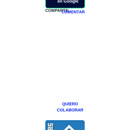
en Google
COMPARTE:
COMENTAR
HAZTE
PATREON
Todos los lunes
hacemos un
programa en
abierto,
teniendo uno
especial los
miércoles y
viernes para
Patreons.
QUIERO
COLABORAR