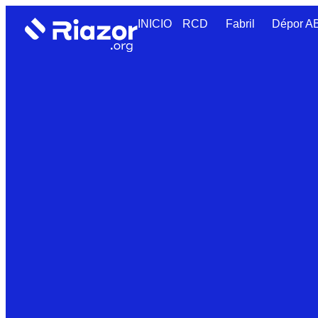
INICIO
RCD
Fabril
Dépor 