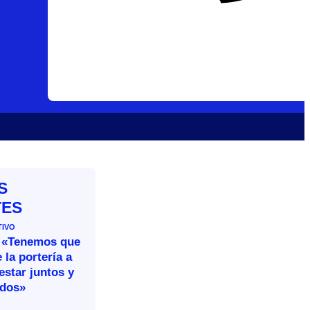
S
TES
TIVO
 «Tenemos que
 la portería a
estar juntos y
idos»