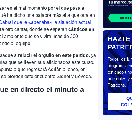
zar en el mal momento por el que pasa el
zué ha dicho una palabra más alta que otra en
Cabral que le «apenaba» la situación actual
erá otro cantar, donde se esperan
cánticos en
til ambiente que se vivirá, más de 300
HAZTE
ando al equipo.
PATRE
o saque a
relucir el orgullo en este partido,
ya
Todos los l
ías que se lleven sus aficionados este curso.
programa en 
apunta a que regresará Adrián al once, en
teniendo uno
n se pierden este encuentro Sidnei y Bóveda.
miércoles y 
Patreons.
gue en directo el minuto a
Q
COL