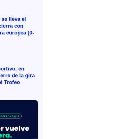
se lleva el
cierra con
ira europea (0-
ortivo, en
ierre de la gira
l Trofeo