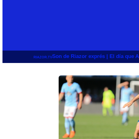
Son de Riazor exprés | El día que A
RIAZOR.TV