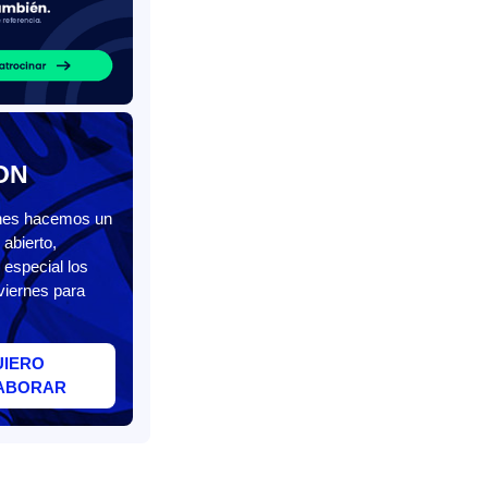
ON
unes hacemos un
abierto,
 especial los
viernes para
UIERO
ABORAR