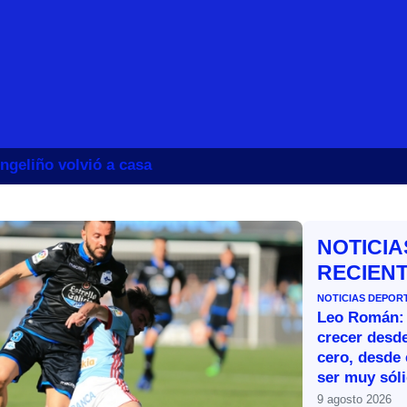
ngeliño volvió a casa
NOTICIA
RECIEN
NOTICIAS DEPOR
Leo Román:
crecer desde
cero, desde 
ser muy sól
9 agosto 2026