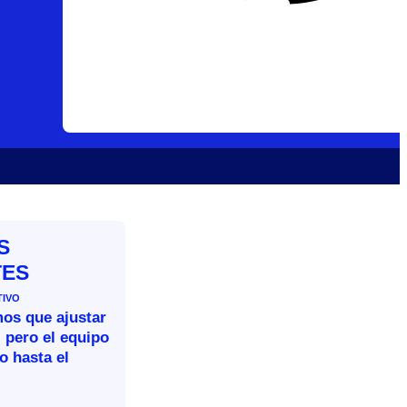
S
TES
TIVO
mos que ajustar
 pero el equipo
o hasta el