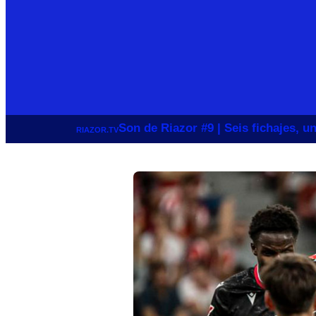
Son de Riazor #9 | Seis fichajes, 
RIAZOR.TV