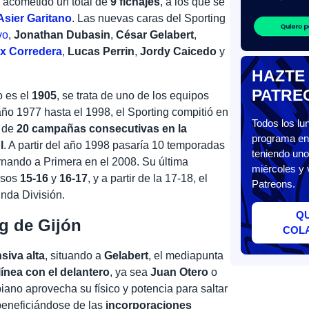
a acometido un total de
9 fichajes
, a los que se
Asier Garitano
. Las nuevas caras del Sporting
vo
,
Jonathan Dubasin
,
César Gelabert
,
x Corredera
,
Lucas Perrin
,
Jordy Caicedo
y
HAZTE
PATRE
o es el
1905
, se trata de uno de los equipos
o 1977 hasta el 1998, el Sporting compitió en
Todos los l
a de
20 campañas consecutivas en la
programa en 
l
. A partir del año 1998 pasaría 10 temporadas
teniendo uno
tornando a Primera en el 2008. Su última
miércoles y 
ursos
15-16
y
16-17
, y a partir de la 17-18, el
Patreons.
nda División.
Q
g de Gijón
COL
siva alta
, situando a
Gelabert
, el mediapunta
línea con el delantero
, ya sea
Juan Otero
o
iano aprovecha su físico y potencia para saltar
 beneficiándose de las
incorporaciones