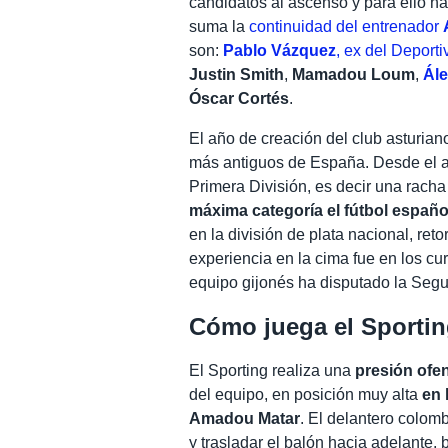
candidatos al ascenso y para ello h
suma la
continuidad del entrenador
son:
Pablo Vázquez
, ex del Deporti
Justin Smith
,
Mamadou Loum
,
Ále
Óscar Cortés
.
El año de creación del club asturian
más antiguos de España. Desde el añ
Primera División, es decir una rach
máxima categoría el fútbol españo
en la división de plata nacional, re
experiencia en la cima fue en los c
equipo gijonés ha disputado la Segu
Cómo juega el Sportin
El Sporting realiza una
presión ofen
del equipo, en posición muy alta
en 
Amadou Matar
. El delantero colomb
y trasladar el balón hacia adelante,