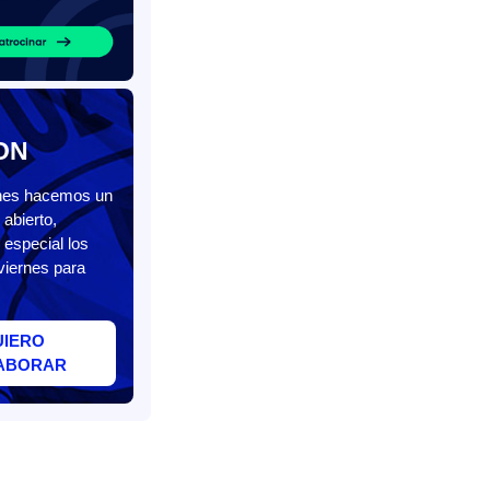
ON
unes hacemos un
abierto,
 especial los
viernes para
UIERO
ABORAR