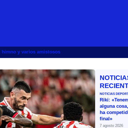
un himno y varios amistosos
NOTICIA
RECIEN
NOTICIAS DEPOR
Riki: «Tene
alguna cosa,
ha competid
final»
7 agosto 2026