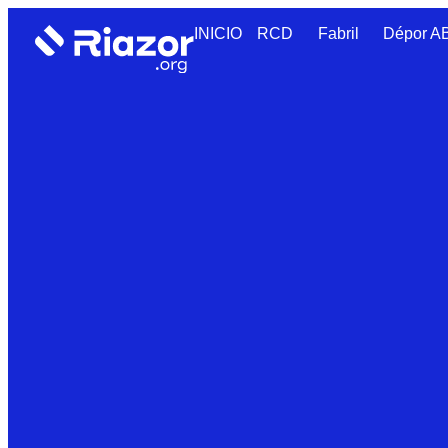
INICIO
RCD
Fabril
Dépor 