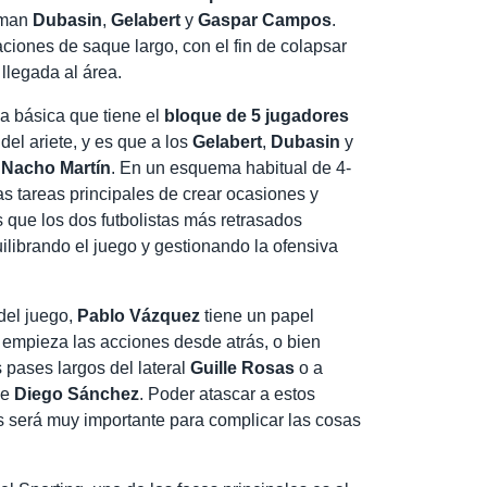
rman
Dubasin
,
Gelabert
y
Gaspar Campos
.
aciones de saque largo, con el fin de colapsar
 llegada al área.
ia básica que tiene el
bloque de 5 jugadores
del ariete, y es que a los
Gelabert
,
Dubasin
y
y
Nacho Martín
. En un esquema habitual de 4-
las tareas principales de crear ocasiones y
s que los dos futbolistas más retrasados
ilibrando el juego y gestionando la ofensiva
del juego,
Pablo Vázquez
tiene un papel
 empieza las acciones desde atrás, o bien
pases largos del lateral
Guille Rosas
o a
de
Diego Sánchez
. Poder atascar a estos
será muy importante para complicar las cosas