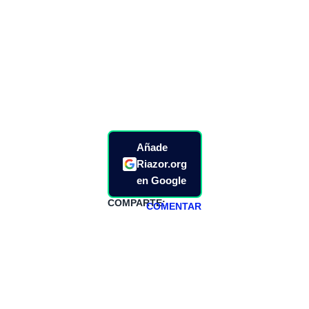
Añade
Riazor.org
en Google
COMPARTE:
COMENTAR
HAZTE
PATREON
Todos los lunes
hacemos un
programa en