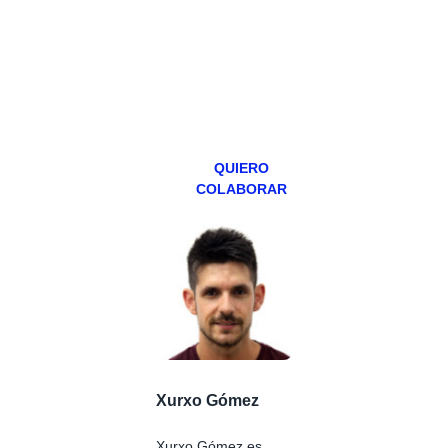
abierto,
teniendo uno
especial los
miércoles y
viernes para
Patreons.
QUIERO
COLABORAR
Xurxo Gómez
Xurxo Gómez es