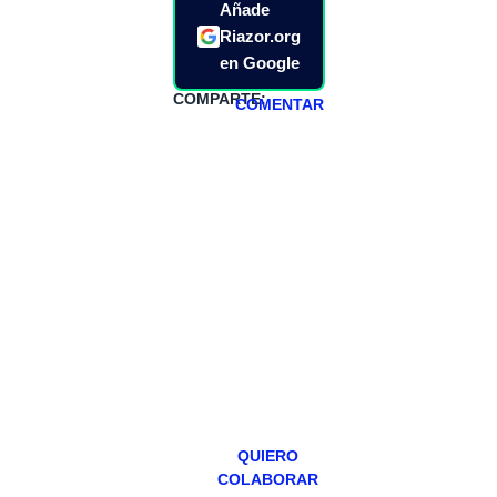
Añade
Riazor.org
en Google
COMPARTE:
COMENTAR
HAZTE
PATREON
Todos los lunes
hacemos un
programa en
abierto,
teniendo uno
especial los
miércoles y
viernes para
Patreons.
QUIERO
COLABORAR