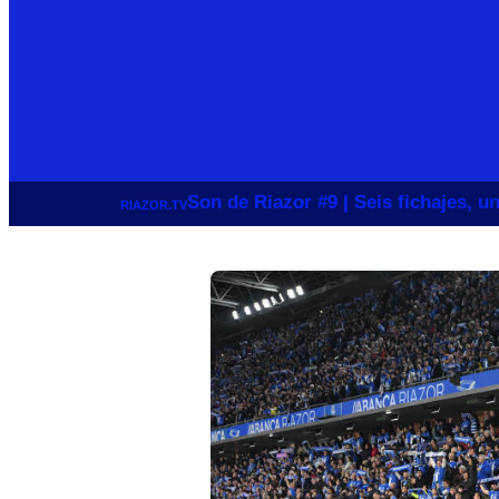
Son de Riazor #9 | Seis fichajes, 
RIAZOR.TV