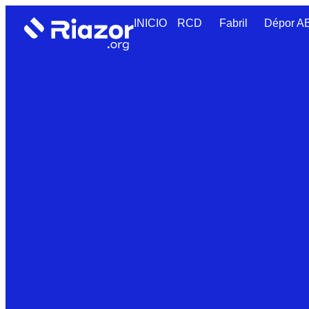
INICIO
RCD
Fabril
Dépor 