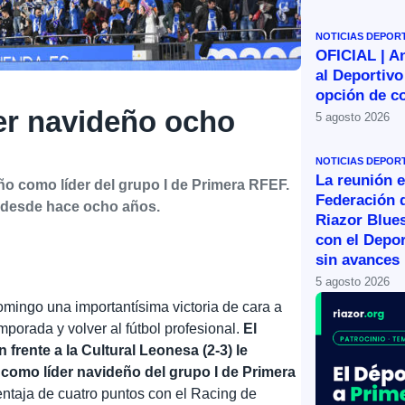
NOTICIAS DEPOR
OFICIAL | A
al Deportivo
opción de c
der navideño ocho
5 agosto 2026
NOTICIAS DEPOR
La reunión e
eño como líder del grupo I de Primera RFEF.
Federación 
e desde hace ocho años.
Riazor Blue
con el Depor
sin avances
5 agosto 2026
mingo una importantísima victoria de cara a
mporada y volver al fútbol profesional.
El
 frente a la Cultural Leonesa (2-3) le
como líder navideño del grupo I de Primera
entaja de cuatro puntos con el Racing de