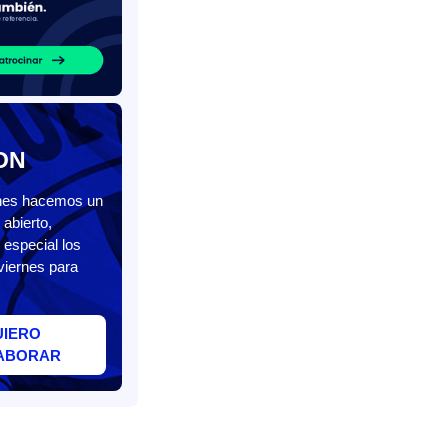
ON
unes hacemos un
abierto,
 especial los
viernes para
UIERO
ABORAR