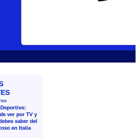
S
TES
TIVO
 Deportivo:
de ver por TV y
debes saber del
oso en Italia