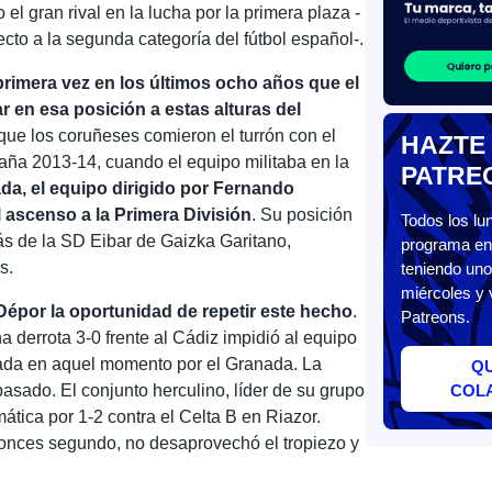
l gran rival en la lucha por la primera plaza -
cto a la segunda categoría del fútbol español-.
 primera vez en los últimos ocho años que el
 en esa posición a estas alturas del
 que los coruñeses comieron el turrón con el
HAZTE
paña 2013-14, cuando el equipo militaba en la
PATRE
da, el equipo dirigido por Fernando
 ascenso a la Primera División
. Su posición
Todos los l
ás de la SD Eibar de Gaizka Garitano,
programa en 
s.
teniendo uno
miércoles y 
épor la oportunidad de repetir este hecho
.
Patreons.
 derrota 3-0 frente al Cádiz impidió al equipo
pada en aquel momento por el Granada. La
Q
asado. El conjunto herculino, líder de su grupo
COL
tica por 1-2 contra el Celta B en Riazor.
onces segundo, no desaprovechó el tropiezo y