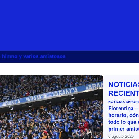
un himno y varios amistosos
NOTICIA
RECIEN
NOTICIAS DEPOR
Fiorentina –
horario, dón
todo lo que 
primer amist
6 agosto 2026