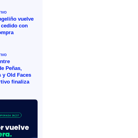
TIVO
ngeliño vuelve
 cedido con
ompra
TIVO
ntre
de Peñas,
s y Old Faces
tivo finaliza