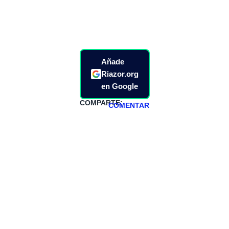
Añade
Riazor.org
en Google
COMPARTE:
COMENTAR
HAZTE
PATREON
Todos los lunes
hacemos un
programa en
abierto,
teniendo uno
especial los
miércoles y