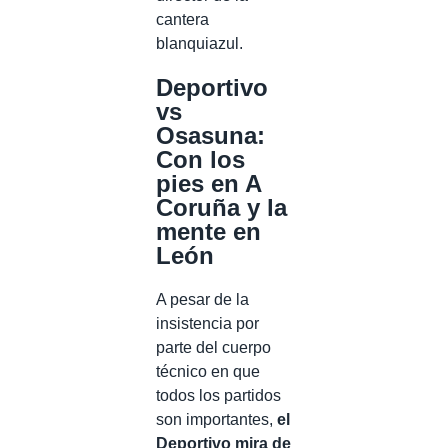
cantera
blanquiazul.
Deportivo
vs
Osasuna:
Con los
pies en A
Coruña y la
mente en
León
A pesar de la
insistencia por
parte del cuerpo
técnico en que
todos los partidos
son importantes,
el
Deportivo mira de