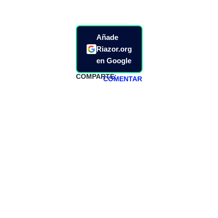
Añade
Riazor.org
en Google
COMPARTE:
COMENTAR
HAZTE
PATREON
Todos los lunes
hacemos un
programa en
abierto,
teniendo uno
especial los
miércoles y
viernes para
Patreons.