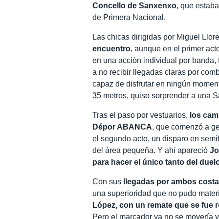
Concello de Sanxenxo
, que estaba
de Primera Nacional.
Las chicas dirigidas por Miguel Llor
encuentro
, aunque en el primer acto
en una acción individual por banda, 
a no recibir llegadas claras por comb
capaz de disfrutar en ningún momen
35 metros, quiso sorprender a una S
Tras el paso por vestuarios,
los cam
Dépor ABANCA
, que comenzó a ge
el segundo acto, un disparo en semif
del área pequeña. Y ahí apareció
Jo
para hacer el único tanto del duel
Con sus
llegadas por ambos cost
una superioridad que no pudo materi
López, con un remate que se fue r
Pero el marcador ya no se movería y