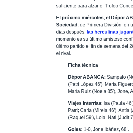
suficiente para alzar el Trofeo Conc
El próximo miércoles, el Dépor AB
Sociedad
, de Primera División, en
días después,
las herculinas juga
momento es su último amistoso confi
último partido el fin de semana del 
el rival.
Ficha técnica
Dépor ABANCA:
Sampalo (Nur
(Patri López 46′); María Figuer
María Ruiz (Noela 85′), Jone, A
Viajes Interrías
: Isa (Paula 46′
Patri; Carla (Mireia 46′), Antía
(Raquel 59′), Lola; Nati (Judit
Goles:
1-0, Jone Ibáñez, 68’.