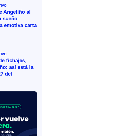
TIVO
e Angeliño al
n sueño
a emotiva carta
TIVO
e fichajes,
ño: así está la
27 del