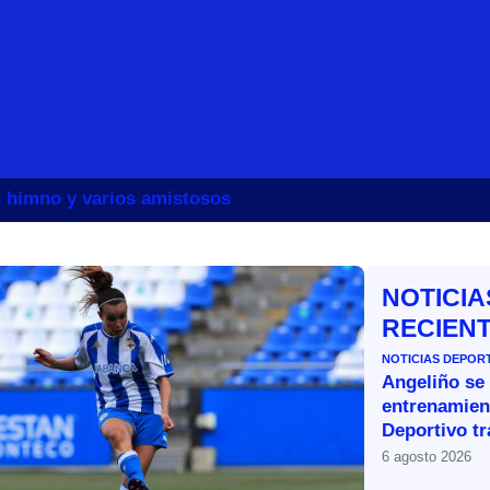
un himno y varios amistosos
NOTICIA
RECIEN
NOTICIAS DEPOR
Angeliño se
entrenamien
Deportivo tr
6 agosto 2026