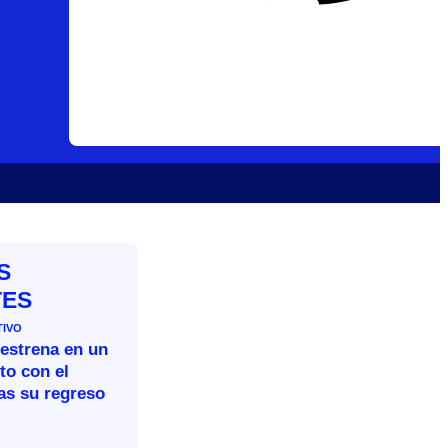
S
TES
TIVO
 estrena en un
to con el
as su regreso