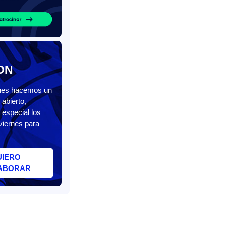
ON
unes hacemos un
abierto,
 especial los
viernes para
UIERO
ABORAR