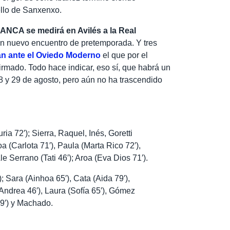
ello de Sanxenxo.
ANCA se medirá en Avilés a la Real
 un nuevo encuentro de pretemporada. Y tres
rán ante el Oviedo Moderno
el que por el
rmado. Todo hace indicar, eso sí, que habrá un
28 y 29 de agosto, pero aún no ha trascendido
ia 72′); Sierra, Raquel, Inés, Goretti
oa (Carlota 71′), Paula (Marta Rico 72′),
le Serrano (Tati 46′); Aroa (Eva Dios 71′).
); Sara (Ainhoa 65′), Cata (Aida 79′),
 (Andrea 46′), Laura (Sofía 65′), Gómez
 79′) y Machado.