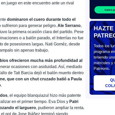
 en juego en este encuentro ante un rival
ente
dominaron el cuero durante todo el
 sufrieron para generar peligro.
Ale Serrano
,
HAZTE
tuvo la primera ocasión clara del partido. Pese
PATRE
inaciones o a balón parado, el Interrías no fue
to de posesiones largas. Nati Goméz, desde
Todos los l
ampalo sin apenas trabajo.
programa en 
teniendo uno
bios ofrecieron mucha más profundidad al
miércoles y 
nerar ocasiones con asiduidad. Así, mediado
Patreons.
allo de Tati Barcia dejó el balón muerto dentro
ne, que con un chut cruzado batió a Paula
Q
o
.
COL
ados
, el equipo blanquiazul hizo más patente
alizar en el primer tiempo. Eva Dios y
Patri
ozando el larguero
, pudieron ampliar la renta.
 el gol de Jone Ibáñez terminó siendo