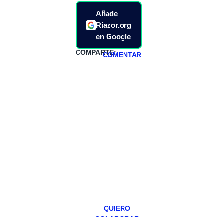
Añade
Riazor.org
en Google
COMPARTE:
COMENTAR
HAZTE
PATREON
Todos los lunes
hacemos un
programa en
abierto,
teniendo uno
especial los
miércoles y
viernes para
Patreons.
QUIERO