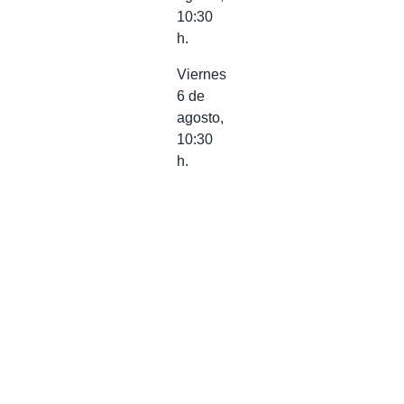
10:30
h.
Viernes
6 de
agosto,
10:30
h.