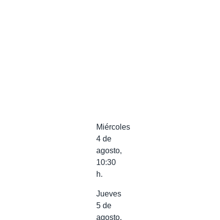
Miércoles
4 de
agosto,
10:30
h.
Jueves
5 de
agosto,