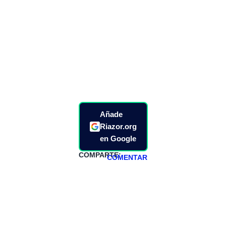
Añade
Riazor.org
en Google
COMPARTE:
COMENTAR
HAZTE
PATREON
Todos los lunes
hacemos un