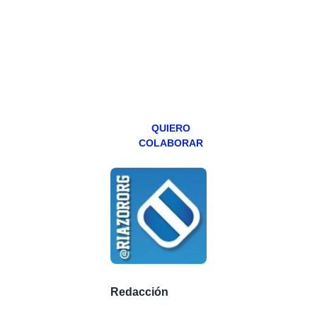
programa en
abierto,
teniendo uno
especial los
miércoles y
viernes para
Patreons.
QUIERO
COLABORAR
Redacción