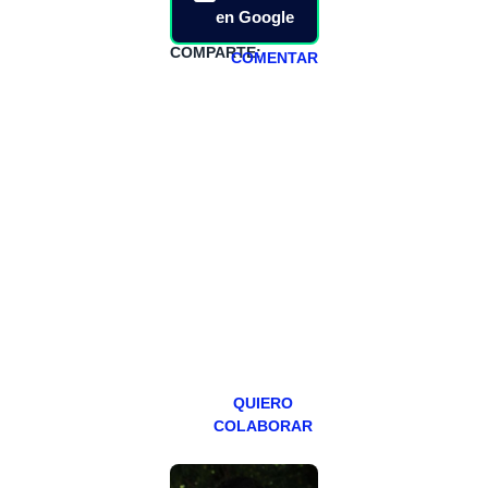
en Google
COMPARTE:
COMENTAR
HAZTE
PATREON
Todos los lunes
hacemos un
programa en
abierto,
teniendo uno
especial los
miércoles y
viernes para
Patreons.
QUIERO
COLABORAR