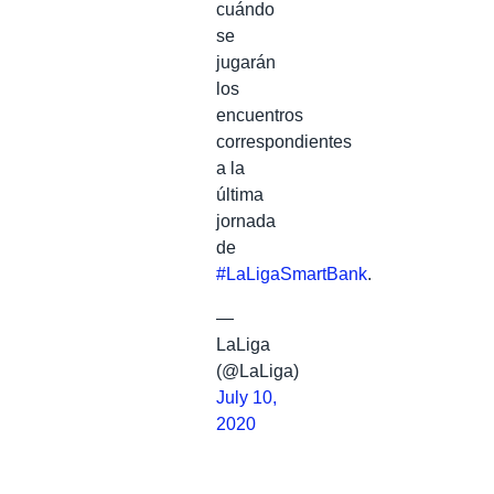
cuándo
se
jugarán
los
encuentros
correspondientes
a la
última
jornada
de
#LaLigaSmartBank
.
—
LaLiga
(@LaLiga)
July 10,
2020