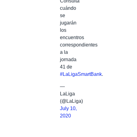
Consulta
cuándo
se
jugarán
los
encuentros
correspondientes
a la
jornada
41 de
#LaLigaSmartBank
.
—
LaLiga
(@LaLiga)
July 10,
2020