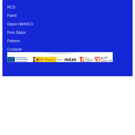
RCD
Fabril
Dépor ABANCA
Foro Dépor
Patreon
Contacto