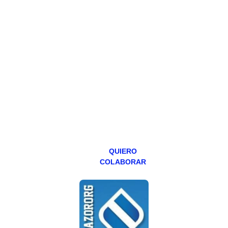
HAZTE
PATREON
Todos los lunes
hacemos un
programa en
abierto,
teniendo uno
especial los
miércoles y
viernes para
Patreons.
QUIERO
COLABORAR