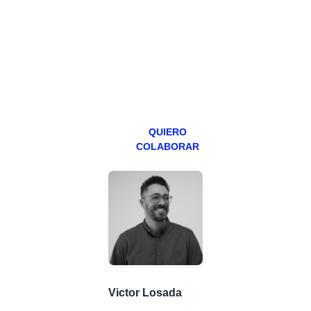
hacemos un
programa en
abierto,
teniendo uno
especial los
miércoles y
viernes para
Patreons.
QUIERO
COLABORAR
Victor Losada