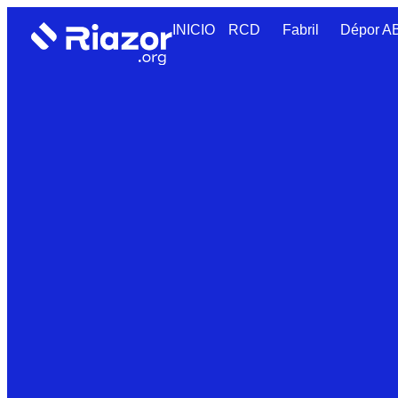
INICIO
RCD
Fabril
Dépor 