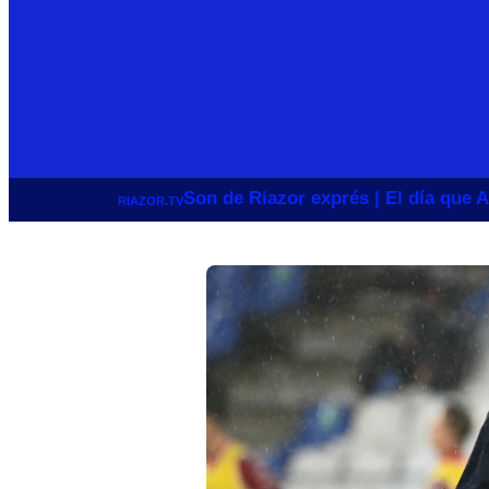
Son de Riazor exprés | El día que A
RIAZOR.TV