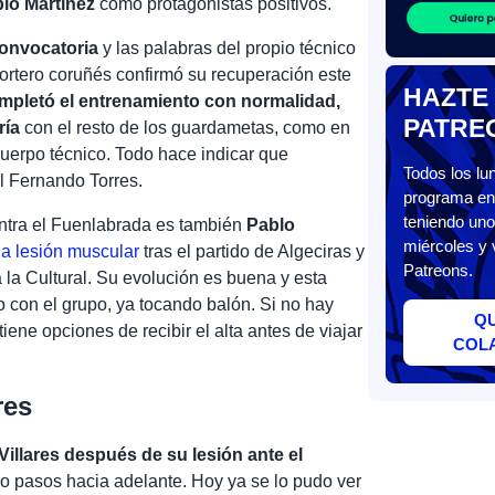
lo Martínez
como protagonistas positivos.
convocatoria
y las palabras del propio técnico
 portero coruñés confirmó su recuperación este
HAZTE
pletó el entrenamiento con normalidad,
PATRE
ría
con el resto de los guardametas, como en
 cuerpo técnico. Todo hace indicar que
Todos los l
l Fernando Torres.
programa en 
teniendo uno
ontra el Fuenlabrada es también
Pablo
miércoles y 
na lesión muscular
tras el partido de Algeciras y
Patreons.
a la Cultural. Su evolución es buena y esta
 con el grupo, ya tocando balón. Si no hay
Q
iene opciones de recibir el alta antes de viajar
COL
res
Villares después de su lesión ante el
do pasos hacia adelante. Hoy ya se lo pudo ver