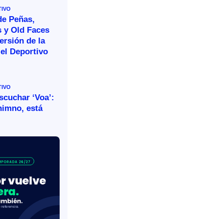
TIVO
de Peñas,
s y Old Faces
ersión de la
el Deportivo
TIVO
escuchar ‘Voa’:
himno, está