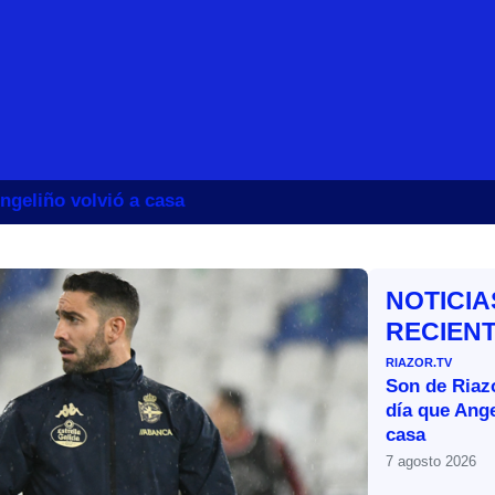
ngeliño volvió a casa
NOTICIA
RECIEN
RIAZOR.TV
Son de Riazo
día que Ange
casa
7 agosto 2026