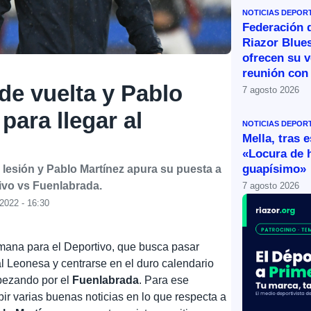
NOTICIAS DEPOR
Federación 
Riazor Blue
ofrecen su v
reunión con 
de vuelta y Pablo
7 agosto 2026
para llegar al
NOTICIAS DEPOR
Mella, tras 
«Locura de 
guapísimo»
lesión y Pablo Martínez apura su puesta a
tivo vs Fuenlabrada.
7 agosto 2026
2022 - 16:30
mana para el Deportivo, que busca pasar
al Leonesa y centrarse en el duro calendario
pezando por el
Fuenlabrada
. Para ese
ir varias buenas noticias en lo que respecta a