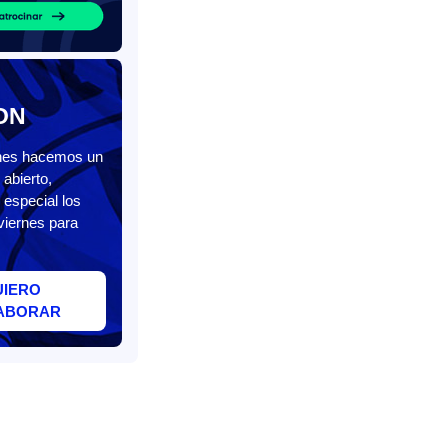
ON
unes hacemos un
abierto,
 especial los
viernes para
UIERO
ABORAR