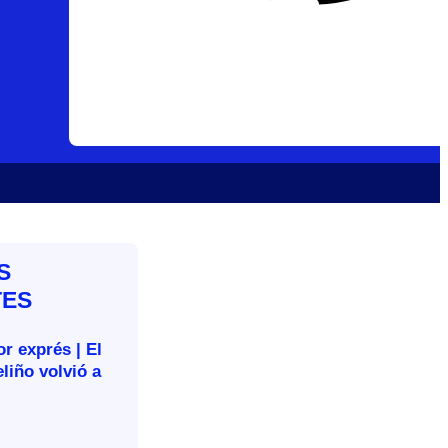
S
TES
r exprés | El
liño volvió a