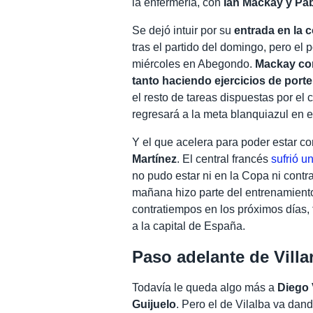
la enfermería, con
Ian Mackay y Pab
Se dejó intuir por su
entrada en la 
tras el partido del domingo, pero el
miércoles en Abegondo.
Mackay com
tanto haciendo ejercicios de porte
el resto de tareas dispuestas por el
regresará a la meta blanquiazul en e
Y el que acelera para poder estar c
Martínez
. El central francés
sufrió u
no pudo estar ni en la Copa ni contr
mañana hizo parte del entrenamiento
contratiempos en los próximos días, t
a la capital de España.
Paso adelante de Villa
Todavía le queda algo más a
Diego 
Guijuelo
. Pero el de Vilalba va dan