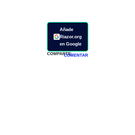
Añade
Riazor.org
en Google
COMPARTE:
COMENTAR
HAZTE
PATREON
Todos los lunes
hacemos un
programa en
abierto,
teniendo uno
especial los
miércoles y
viernes para