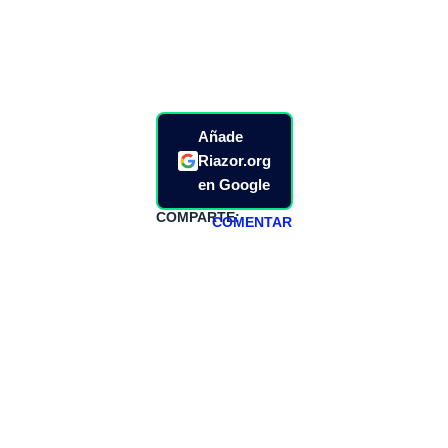
Añade
Riazor.org
en Google
COMPARTE:
COMENTAR
HAZTE
PATREON
Todos los lunes
hacemos un
programa en
abierto,
teniendo uno
especial los