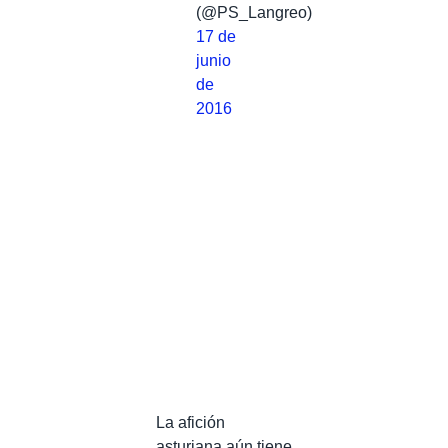
(@PS_Langreo)
17 de
junio
de
2016
La afición
asturiana aún tiene