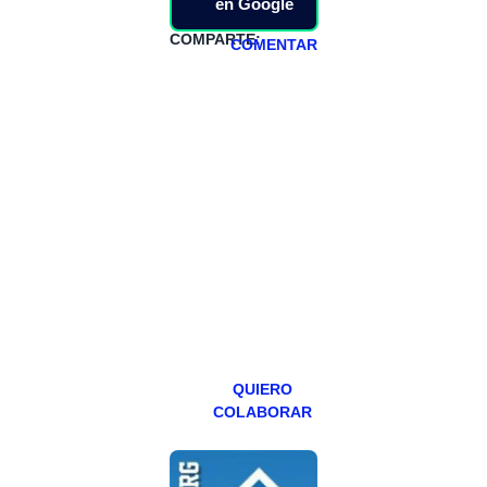
en Google
COMPARTE:
COMENTAR
HAZTE
PATREON
Todos los lunes
hacemos un
programa en
abierto,
teniendo uno
especial los
miércoles y
viernes para
Patreons.
QUIERO
COLABORAR