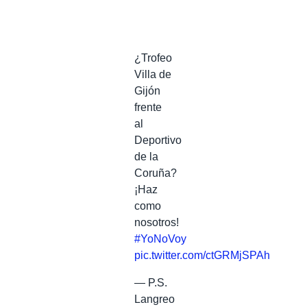
¿Trofeo
Villa de
Gijón
frente
al
Deportivo
de la
Coruña?
¡Haz
como
nosotros!
#YoNoVoy
pic.twitter.com/ctGRMjSPAh
— P.S.
Langreo