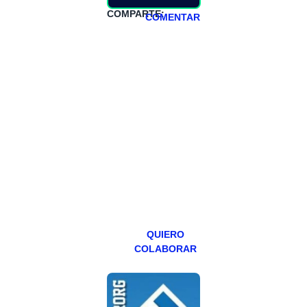
COMPARTE:
COMENTAR
HAZTE
PATREON
Todos los lunes
hacemos un
programa en
abierto,
teniendo uno
especial los
miércoles y
viernes para
Patreons.
QUIERO
COLABORAR