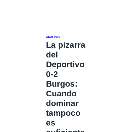
ANÁLISIS
La pizarra
del
Deportivo
0-2
Burgos:
Cuando
dominar
tampoco
es