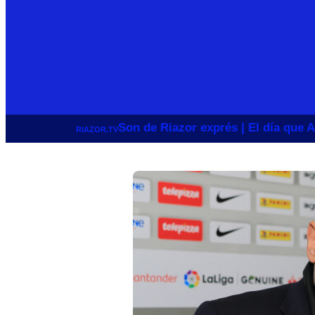
Son de Riazor exprés | El día que A
RIAZOR.TV