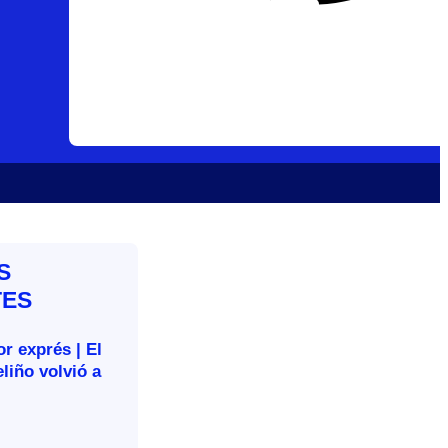
S
TES
r exprés | El
liño volvió a