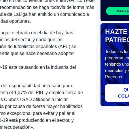
ento en las conversaciones entre AFE con este
 recomendación se haga todavía de forma más
ada de LaLiga han emitido un comunicado a
idas oportunas.
HAZTE
ga celebrada en el día de hoy, tras
PATRE
ncias del sector, y dado que las
ión de futbolistas españoles (AFE) se
Todos los l
iende que se hace necesario adoptar
programa en 
teniendo uno
-19 está causando en la industria del
miércoles y 
Patreons.
io de responsabilidad necesario para
Q
enta el 1,37% del PIB, y emplea cerca de
COL
s Clubes / SAD afiliados a iniciar
a por causa de fuerza mayor habilitados
 excepcional para evitar y paliar el
-19 está produciendo en el sector, y
or recuperación».