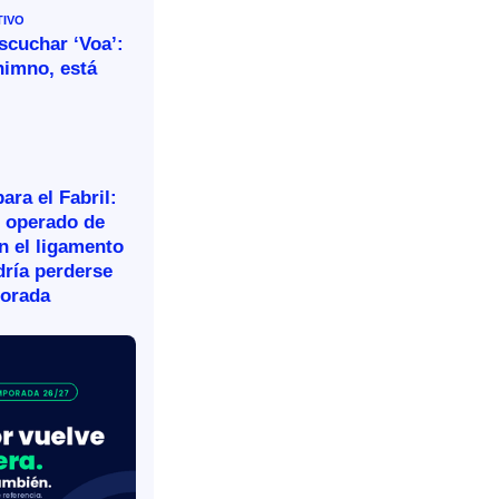
TIVO
escuchar ‘Voa’:
himno, está
ara el Fabril:
n operado de
n el ligamento
dría perderse
porada