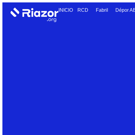
INICIO
RCD
Fabril
Dépor 