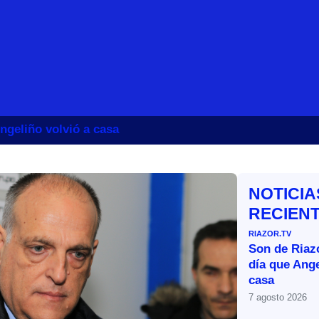
ngeliño volvió a casa
NOTICIA
RECIEN
RIAZOR.TV
Son de Riazo
día que Ange
casa
7 agosto 2026