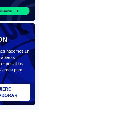
ON
unes hacemos un
abierto,
 especial los
viernes para
UIERO
ABORAR