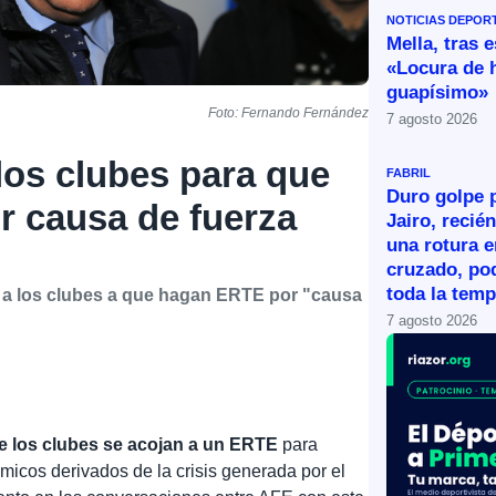
NOTICIAS DEPOR
Mella, tras 
«Locura de 
guapísimo»
Foto: Fernando Fernández
7 agosto 2026
 los clubes para que
FABRIL
Duro golpe p
 causa de fuerza
Jairo, recié
una rotura e
cruzado, po
toda la tem
r a los clubes a que hagan ERTE por "causa
7 agosto 2026
e los clubes se acojan a un ERTE
para
micos derivados de la crisis generada por el