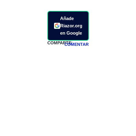
Añade
Riazor.org
en Google
COMPARTE:
COMENTAR
HAZTE
PATREON
Todos los lunes
hacemos un
programa en
abierto,
teniendo uno
especial los
miércoles y
viernes para
Patreons.