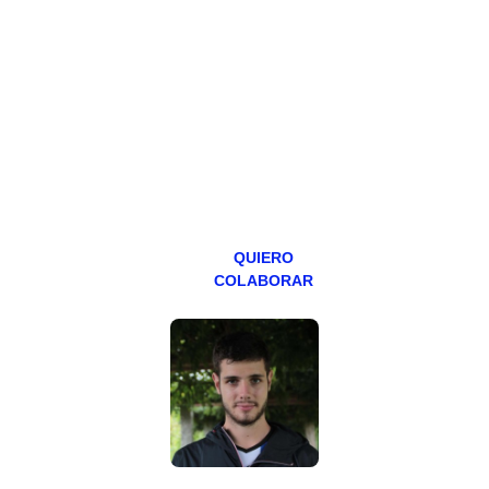
Todos los lunes
hacemos un
programa en
abierto,
teniendo uno
especial los
miércoles y
viernes para
Patreons.
QUIERO
COLABORAR