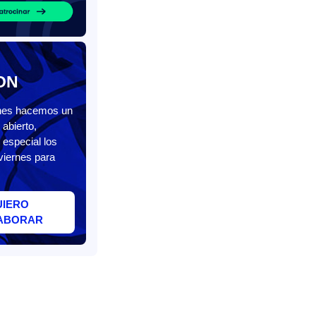
ON
unes hacemos un
abierto,
 especial los
viernes para
UIERO
ABORAR