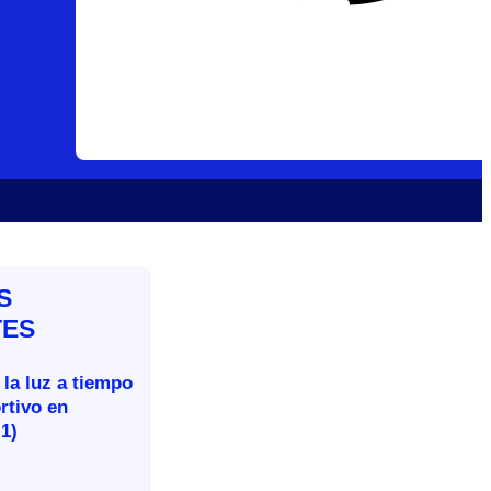
S
TES
 la luz a tiempo
rtivo en
-1)