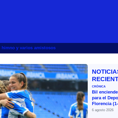
un himno y varios amistosos
NOTICIA
RECIEN
CRÓNICA
Bil enciende
para el Depo
Florencia (1
6 agosto 2026