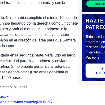
 el tramo final de la temporada y con la
lo.
No se había cumplido el minuto 10 cuando
HAZTE
a Ainhoa llegando por la derecha como un cohete
PATRE
olpeo y abrir el marcador. La primera, a la
ás antes del descanso, pues tuvo la visión
Todos los l
l balón en el corazón del área para que Samara
programa en 
do tanto.
teniendo uno
miércoles y 
egaría en la segunda parte. Vera jugó en largo
Patreons.
de velocidad para llegar primero y enviar el
elina
. Simplemente genial para redondear
Q
ses deportivistas justo antes de visitar al
COL
 12:00 horas.
a mano, Millene!
LigaF
|
lona
pic.twitter.com/dlgMyJlU5R