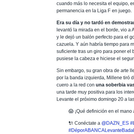
cuando más lo necesita el equipo, en
permanencia en la Liga F en juego.
Era su día y no tardó en demostrar
levantó la mirada en el borde, vio 
y le dejó un balón perfecto para el g
cazuela. Y aún habría tiempo para m
suficiente tras un giro para poner e
pusiese la cabeza e hiciese el segun
Sin embargo, su gran obra de arte ll
por la banda izquierda, Millene tiró 
cuero a la red con
una soberbia vas
una tarde muy positiva para los intere
Levante el próximo domingo 20 a las
😱 ¡Qué definición en el mano 
🔌 Conéctate a
@DAZN_ES
#
#DéporABANCALevanteBada