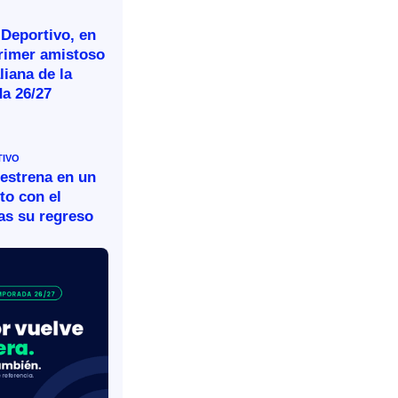
 Deportivo, en
primer amistoso
aliana de la
a 26/27
TIVO
 estrena en un
to con el
as su regreso